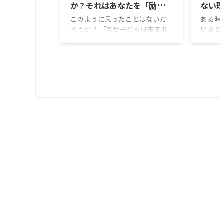
か？それはあなたを「励ま
ない
す」ため
ル」
このように思ったことはないだ
ある時
ろうか？ 「なぜ子どもは生まれ
いる
てくるのか？」 このようにお伝
ズがあ
えすると、「え、この人なにを
「感
言っているの？」と思われるかも
大人
しれない。しかし、不思議なの
い と
だ。欲しいときに子どもは来て
ども頃
くれず、ふとした時に子どもは
かな
やってきてくれるのだから。
た。 
我々夫婦は結婚して、9年目にな
敬す
る。 不妊治療のかいがあって
だ。 
か、結婚8年目でようやく息子を
当時
授かった。とても長かった気が
うに
する。結婚して2年が経ち、年齢
ように
的にも不妊治療しかないねとい
ども
うことで、不妊治療が始まった。
きな
しかし、不妊治療を頑張っても頑
いらし
張っても、子ども ...
な状態だ