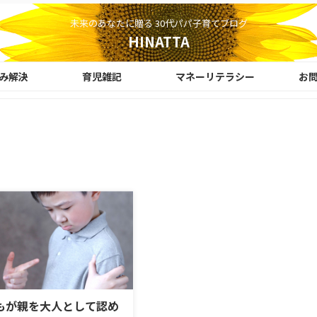
未来のあなたに贈る 30代パパ子育てブログ
HINATTA
み解決
育児雑記
マネーリテラシー
お
もが親を大人として認め