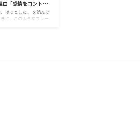
理由「感情をコントロー
できていないから
、はっとした。 を読んで
ときに、このようなフレー
ったからだ。 子どもは
情をコントロールできない
」を、大人と認めないらし
ても身に覚えがあった。 子
、母が嫌いだった。 穏や
父と比べて、母は感情的だっ
そんな母親をどうしても尊
ることが出来なかったの
(大人になって、社会に出て
の母の気持ちを考えれるよ
なって親として尊敬できる
なりましたが・・・) 「子
は「感情をコントロールで
い大人」を、大人と認めな
い」 まさに母はこのよう
ったの ...