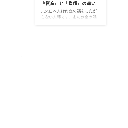
『資産』と『負債』の違い
元来日本人はお金の話をしたが
らない人種です。またお金の話
をすると「あいつはお金に汚い
やつ」などの負のイメージを持
たれる方が非常に多く見受けら
れます。また理学療法士の世界
でも同様です。身体のリハビリ
という専門的な事しか勉強して
いません。経済の勉強や一般教
養に関しては他の大学に通われ
ている人と比べるとほぼ高校生
レベルです。それが故に、『お
金のために転職をする』という
方が非常に多いようです。そう
いう人達に限ってお金という概
念を理解されていません。今回
は理学療法士に知ってほしい
『資産』と『負債』の違いにつ
いてお伝 ...