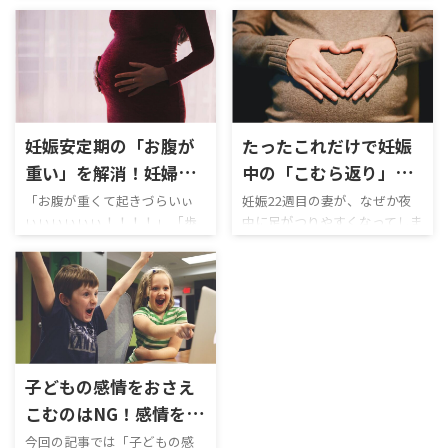
聞こえると言われております。
た様々なマイナートラブルに
そのため、20週あたりから
苛まれます。 例え、妊娠安定
「胎教」として音楽を聴かせ
期に入ったとしても、「早産」
ている方もいるのではないで
リスクも考えながら生活しな
しょうか？ 自分の妻も妊娠27
ければいけないので非常に大
週に入り、「胎教」についてよ
変だと思います。 そのような
く調べています。 最近では、
リスク回避として役に立つ物
妊娠安定期の「お腹が
たったこれだけで妊娠
音楽を聴かせるのもいいけれ
の代表格が「妊婦帯」や「骨
ど、「読み聞かせ」や「朗読を
盤ベルト」です。 では、お腹
重い」を解消！妊婦帯
中の「こむら返り」激
している音源」を聴かせるの
が大きくなってくる20週目、
がもたらす快適さが超
減！夜中に足がつりま
「お腹が重くて起きづらいぃ
妊娠22週目の妻が、なぜか夜
もいいなと言っている次第で
いわゆる妊娠安定期に入った
ぃぃぃぃぃぃ！！！！」 「歩
中に足がつりやすくなってしま
ヤバイ件
くる妻が行ったたった1
す。 よくよく調べてみると、
らどちらが必要になるのでし
くたびにお腹がひっぱられる
いました。 そして、 「ぎゃ～
つの対策とは！？
お腹の中の赤ちゃんは外の音
ょうか？ 多くの妊婦さんが悩
よ・・・」 と妊娠中の妻が、
あああああああああああああ
に反応するけれども、理解は
む問題だと思います。 今回の
20週目あたりから言い出すよ
ああ！！！！！」 という叫び
していないみたい。 ですが、
記事では、そのような疑問を
うになりました。 それもその
声をあげるので、夜中に起こさ
読み聞かせをすることによっ
解決するために、 《結論》妊
はず、妊娠20週はお腹の中の
れるという・・・・・ そんな
て、親がお腹の中の赤ち ...
娠安定期には「妊婦帯」の方 ...
ベビーの身体は 臓器の機能が
日々が続いています。 妊娠中
より成熟し、体の細部が発育
の女性は 体重増大によるふく
子どもの感情をおさえ
する 骨がしっかりとして、身
らはぎへの負担 電解質バラン
体の末端まで筋肉がつく 顔の
スの乱れ 参考：妊娠中の「こ
こむのはNG！感情を豊
表情がより分かりやすくなる
むらがえり」対策は？ などに
かにする親の「魔法」
今回の記事では「子どもの感