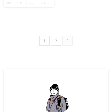
動きも多くなる 参考：【医師
よって、こむら返りとよばれる
情をおさえこむとNG」である
の行動
監修】妊娠20週 妊婦の基本情
「足がつってしまう」現象がお
理由と「子どもの感情を豊か
報 といった感じで、ベビーの
きてしまうそうです。 そこで
にする」親の行動について解
身体がしっかりとしてくる時
今回の記事では 身体につい
説していきます。 この記事を
期です。 つまり、お腹がぐっ
て、理学療法士としての専門的
読むと 子どもの感情を押さえ
と大きくなる時期でもありま
な知識やメカニズムもお伝え
つけてはいけない理由 子ども
す。 もちろん ...
するので、 ...
の感情を豊かにするために、
とるべき親の行動 が分かりま
1
2
3
す。 理学療法士として働いて
いるとこのようなご相談を受
けることがあります。 ご相談
内容 「子どもを旦那さんに預
けて出かけようとすると泣き
じゃくって出てこれない」
「まだ理解できていないの
に、ついつい子ども相手に感
情を押しつけてしまう」 「子
どもが何を考えているのか？ ...