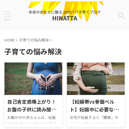
未来のあなたに贈る 30代パパ子育てブログ
HINATTA
HOME
>
子育ての悩み解決
>
子育ての悩み解決
自己肯定感爆上がり！
【妊婦帯vs骨盤ベル
お腹の子供に読み聞か
ト】妊娠中に必要なの
せたい最強の絵本「ぼ
はどっち問題に終止符
お腹の中の赤ちゃんは、妊娠
女性が妊娠すると「腰痛」や
20週を過ぎると外からの音が
「こむら返り」をはじめとし
く モグラ キツネ 馬」
を打たせる