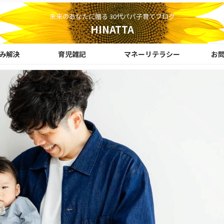
未来のあなたに贈る 30代パパ子育てブログ
HINATTA
み解決
育児雑記
マネーリテラシー
お