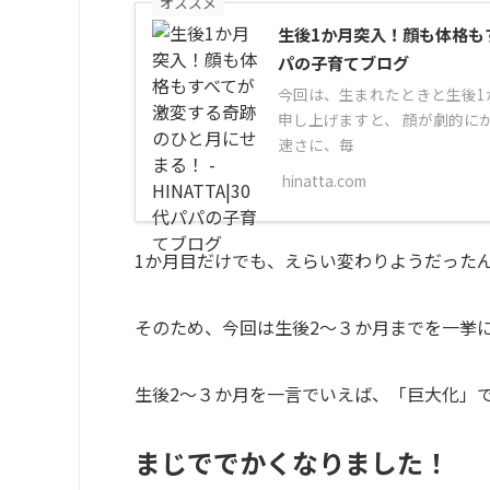
オススメ
生後1か月突入！顔も体格もすべ
パの子育てブログ
今回は、生まれたときと生後1
申し上げますと、 顔が劇的にか
速さに、毎
hinatta.com
1か月目だけでも、えらい変わりようだった
そのため、今回は生後2～３か月までを一挙
生後2～３か月を一言でいえば、「巨大化」
まじででかくなりました！