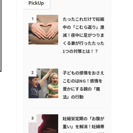
PickUp
たったこれだけで妊娠
1
中の「こむら返り」激
減！夜中に足がつりま
くる妻が行ったたった
1つの対策とは！？
子どもの感情をおさえ
2
こむのはNG！感情を
豊かにする親の「魔
法」の行動
妊娠安定期の「お腹が
3
重い」を解消！妊婦帯