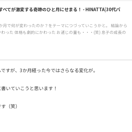
てが激変する奇跡のひと月にせまる！ - HINATTA|30代パ
か月で何が変わったのか？をテーマにつづっていこうかと。 結論から
わった 体格も劇的にかわった お通じの量も・・・(笑) 息子の成長の
んですが、3か月経った今ではさらなる変化が。
に書いていこうと思います！
です（笑）