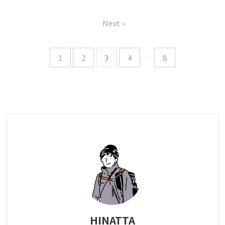
で、すぐ怒ってしまう なかな
そのため、20週あたりから
す。 それは、女性だけでな
ておかないといけないと思い
か自分の時間が作れない 子ど
「胎教」として音楽を聴かせ
く、男にとっても同じかと。
ます。 何ごとも、準備が8割で
Next »
もができてから、なんだか自
ている方もいるのではないで
ただ、男性は、身体は変化し
すからね！ そこで色々と本を
分に余裕がなくなってしまった
しょうか？ 自分の妻も妊娠27
ないし、子どもがお ...
読んで ...
めちゃくちゃ多いと思います。
週に入り、「胎教」についてよ
子供には優しく接したほうが
く調べています。 最近では、
1
2
3
4
…
8
良いと頭ではわかっているのに
音楽を聴かせるのもいいけれ
中々できない。 そんなもどか
ど、「読み聞かせ」や「朗読を
しさと今後の不安を抱えている
している音源」を聴かせるの
お母様方に、ぜひこちらの絵
もいいなと言っている次第で
本を読んでいただきたいです。
す。 よくよく調べてみると、
それが 間違いなく、不安なあ
お腹の中の赤ちゃんは外の音
なたをそっと勇気づけてくれ
に反応するけれども、理解は
ます。 そして、胸のつかえが
していないみたい。 ですが、
すッと消えることまちがいな
読み聞かせをすることによっ
いです。 ...
て、親がお腹の中の赤ち ...
HINATTA