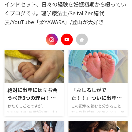
インドセット、日々の経験を妊娠初期から綴ってい
くブログです。理学療法士/Seitai Zen繕代
表/YouTube「柔YAWARA」/登山が大好き
絶対に出産には立ち会
「おしるしがで
うべき3つの理由！お父
た！！」ついに出産が
さんはつべこべ悩んで
始まる！？男性向け
わたくしごとですが、
この記事を読むと分かること
2024/6/14に長男が誕生しまし
だんな様が知っておくべき、お
いないで奇跡の瞬間を
「お産が近づいている3
た。 陣痛からお産までの時間
産が近づいているサイン3つの
刮目せよ！
つのサイン」をまとめ
はなんと… 36時間。 とてもと
サインについて 出産予定日3日
て解説
ても壮絶でした。 運がいいこ
前の今日。 朝起きると、妻が