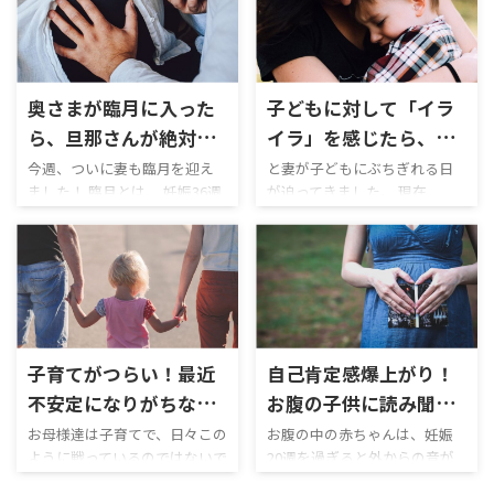
とに、陣痛から全て立ち会う
「おしるし」がでた！！と知
事ができたので、36時間の一
らせてくれました。 と眠い目
部始終を見ることができまし
をこすりながら、スマホで調
た。 これは男にとって大きな
べてみると・・・ 出産の超初
奥さまが臨月に入った
子どもに対して「イラ
経験だと思います。 なぜな
期の徴候ではないか！！ 慌て
ら、男性はあんな壮絶な場面
ふためいていると、妻が と諭
ら、旦那さんが絶対に
イラ」を感じたら、ま
に、出くわすことはまずない
されました（笑） 男というの
やるべきこと3選！僕は
ず自分の感情と向き合
今週、ついに妻も臨月を迎え
と妻が子どもにぶちぎれる日
からです。 男性でつらい経験
は、そういう生き物です。
ました！ 臨月とは、 妊娠36週
が迫ってきました。 現在
これをやって妻に感謝
え！！
と言えば、「高校時代の部活
「おしるし」の事すら知らな
以降の出産予定日まで1ヶ月の
(2024/04/15)、妊娠31週で、ま
された！
でめちゃくちゃ走らされた」
い。 ましてや、陣痛がどんな
時期 臨月はいつから？症状や
だ子どもがお腹にいる状態で
ぐらいではないでしょうか。
流れで起きるのか？ 出産予定
赤ちゃんの様子、過ごし方を
す。 ですが、子どもが生まれ
出産を目の当たりにして、高校
日3日前にもかかわらず、何も
紹介 とのこと。 あと、1か月で
ただけで、色々と生活が変わる
時代の部活がなんだというぐ
知らないでいるのです… さす
子どもに会えると思うと、僕は
ことが予想されます。 まぁ
らい、壮絶でした。 ...
がにやばいと ...
ワクワクします。 女性の方は
～、当たり前ですよね。。。
どうなのでしょうか？ 嬉しさ
ある日突然、1人増えて、そし
子育てがつらい！最近
自己肯定感爆上がり！
の反面、今後の生活の変化へ
て、その1人を最優先にしない
の不安や出産への不安などが
といけないのですから。 そう
不安定になりがちなお
お腹の子供に読み聞か
強いのかもしれません。 僕が
なると、考えられるのが「イラ
母さんに読んで欲しい
せたい最強の絵本「ぼ
お母様達は子育てで、日々この
お腹の中の赤ちゃんは、妊娠
思うに、「出産」というの
イラ」や「怒り」といった負
ように戦っているのではないで
20週を過ぎると外からの音が
絵本「大きなパンダと
く モグラ キツネ 馬」
は、心身ともに大きな変化を
の感情です。 これは、まだ子
しょうか？ ちょっとしたこと
聞こえると言われております。
小さなドラゴン」
もたらすイベントだと思いま
どもがお腹にいる時に予習し